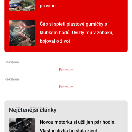
prosinci
Čáp si spletl plastové gumičky s
klubkem hadů. Uvízly mu v zobáku,
bojoval o život
Premium
Premium
Nejčtenější články
Novou motorku si užil jen pár hodin.
Vlastní chyba ho stála život