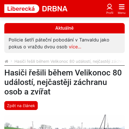
Aktuálně
Policie šetří páteční pobodání v Tanvaldu jako
pokus o vraždu dvou osob
více...
Hasiči řešili během Velikonoc 80 událostí, nejčastěji záchranu
Hasiči řešili během Velikonoc 80
událostí, nejčastěji záchranu
osob a zvířat
Zpět na článek