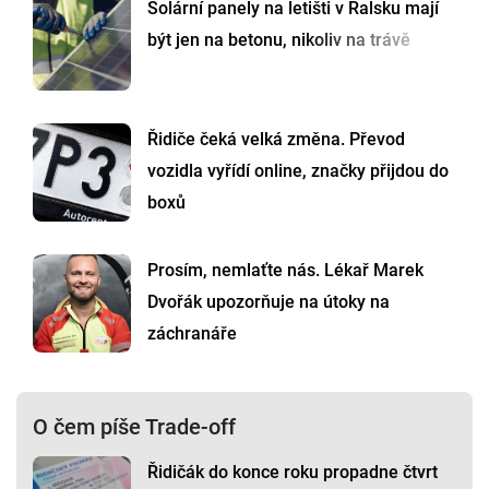
Solární panely na letišti v Ralsku mají
být jen na betonu, nikoliv na trávě
Řidiče čeká velká změna. Převod
vozidla vyřídí online, značky přijdou do
boxů
Prosím, nemlaťte nás. Lékař Marek
Dvořák upozorňuje na útoky na
záchranáře
O čem píše Trade-off
Řidičák do konce roku propadne čtvrt