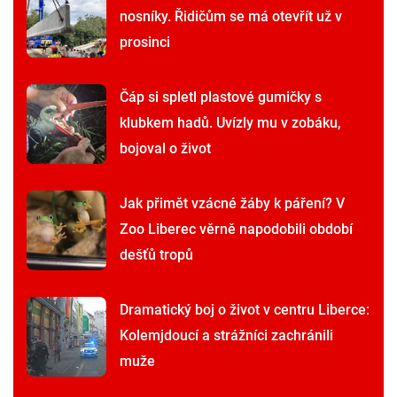
nosníky. Řidičům se má otevřít už v
prosinci
Čáp si spletl plastové gumičky s
klubkem hadů. Uvízly mu v zobáku,
bojoval o život
Jak přimět vzácné žáby k páření? V
Zoo Liberec věrně napodobili období
dešťů tropů
Dramatický boj o život v centru Liberce:
Kolemjdoucí a strážníci zachránili
muže