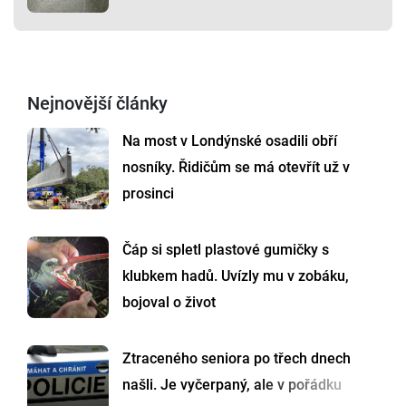
Nejnovější články
Na most v Londýnské osadili obří
nosníky. Řidičům se má otevřít už v
prosinci
Čáp si spletl plastové gumičky s
klubkem hadů. Uvízly mu v zobáku,
bojoval o život
Ztraceného seniora po třech dnech
našli. Je vyčerpaný, ale v pořádku