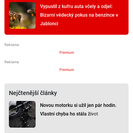
Vypustil z kufru auta včely a odjel:
Bizarní vědecký pokus na benzínce v
Jablonci
Premium
Premium
Nejčtenější články
Novou motorku si užil jen pár hodin.
Vlastní chyba ho stála život