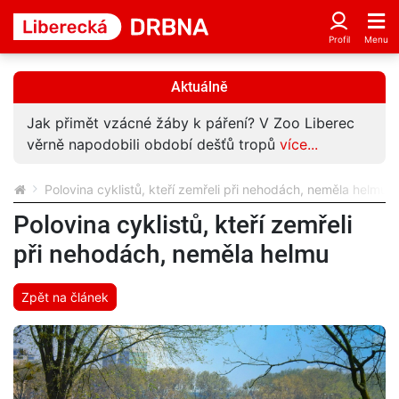
Aktuálně
Jak přimět vzácné žáby k páření? V Zoo Liberec
věrně napodobili období dešťů tropů
více...
Polovina cyklistů, kteří zemřeli při nehodách, neměla helmu
Polovina cyklistů, kteří zemřeli
při nehodách, neměla helmu
Zpět na článek