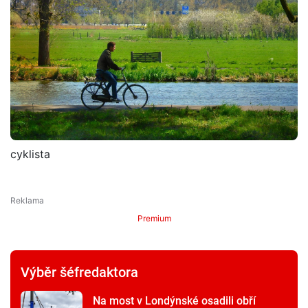
cyklista
Premium
Výběr šéfredaktora
Na most v Londýnské osadili obří