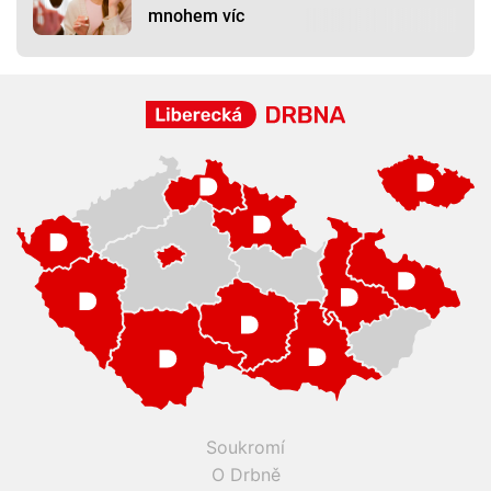
mnohem víc
Soukromí
O Drbně