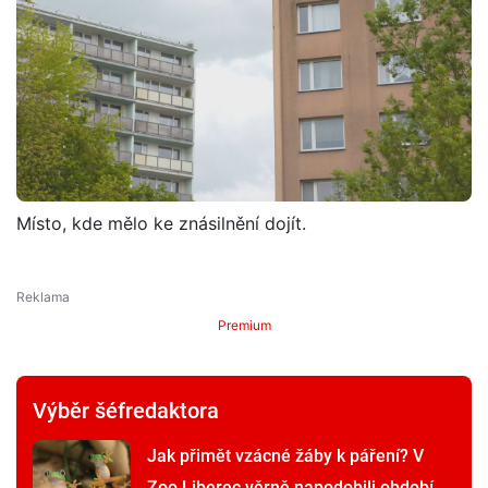
Místo, kde mělo ke znásilnění dojít.
Premium
Výběr šéfredaktora
Jak přimět vzácné žáby k páření? V
Zoo Liberec věrně napodobili období