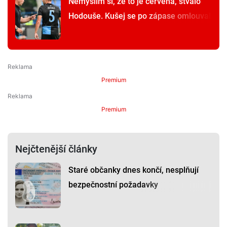
Nemyslím si, že to je červená, štvalo
Hodouše. Kušej se po zápase omlouval
Premium
Premium
Nejčtenější články
Staré občanky dnes končí, nesplňují
bezpečnostní požadavky