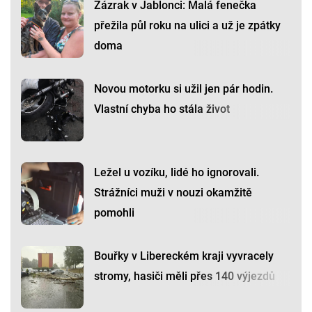
Zázrak v Jablonci: Malá fenečka
přežila půl roku na ulici a už je zpátky
doma
Novou motorku si užil jen pár hodin.
Vlastní chyba ho stála život
Ležel u vozíku, lidé ho ignorovali.
Strážníci muži v nouzi okamžitě
pomohli
Bouřky v Libereckém kraji vyvracely
stromy, hasiči měli přes 140 výjezdů