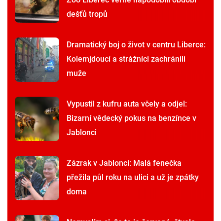
dešťů tropů
Dramatický boj o život v centru Liberce:
Kolemjdoucí a strážníci zachránili
muže
Vypustil z kufru auta včely a odjel:
Bizarní vědecký pokus na benzínce v
Jablonci
Zázrak v Jablonci: Malá fenečka
přežila půl roku na ulici a už je zpátky
doma