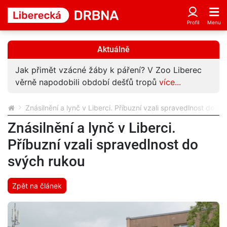
Aktuálně
Jak přimět vzácné žáby k páření? V Zoo Liberec
věrně napodobili období dešťů tropů
více...
Znásilnění a lynč v Liberci. Příbuzní vzali spravedlnost do s
Znásilnění a lynč v Liberci.
Příbuzní vzali spravedlnost do
svých rukou
Zpět na článek