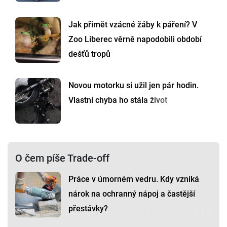
Jak přimět vzácné žáby k páření? V
Zoo Liberec věrně napodobili období
dešťů tropů
Novou motorku si užil jen pár hodin.
Vlastní chyba ho stála život
O čem píše Trade-off
Práce v úmorném vedru. Kdy vzniká
nárok na ochranný nápoj a častější
přestávky?