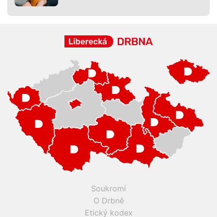
Soukromí
O Drbně
Etický kodex