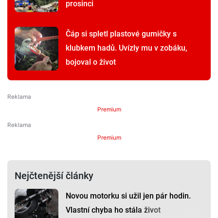
prosinci
Čáp si spletl plastové gumičky s
klubkem hadů. Uvízly mu v zobáku,
bojoval o život
Premium
Premium
Nejčtenější články
Novou motorku si užil jen pár hodin.
Vlastní chyba ho stála život