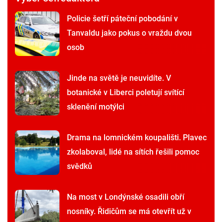
Policie šetří páteční pobodání v
Tanvaldu jako pokus o vraždu dvou
osob
Jinde na světě je neuvidíte. V
botanické v Liberci poletují svítící
sklenění motýlci
Drama na lomnickém koupališti. Plavec
zkolaboval, lidé na sítích řešili pomoc
svědků
Na most v Londýnské osadili obří
nosníky. Řidičům se má otevřít už v