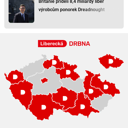
Británie přidělí 8,4 miliardy liber
výrobcům ponorek Dreadnought