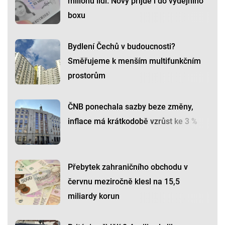
milionu lidí. Nový přijde i do výdejního
boxu
Bydlení Čechů v budoucnosti?
Směřujeme k menším multifunkčním
prostorům
ČNB ponechala sazby beze změny,
inflace má krátkodobě vzrůst ke 3 %
Přebytek zahraničního obchodu v
červnu meziročně klesl na 15,5
miliardy korun