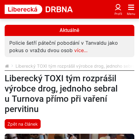
Aktuálně
Policie šetří páteční pobodání v Tanvaldu jako
pokus o vraždu dvou osob
více...
Liberecký TOXI tým rozprášil výrobce drog, jednoho sebral u
Liberecký TOXI tým rozprášil
výrobce drog, jednoho sebral
u Turnova přímo při vaření
pervitinu
Zpět na článek