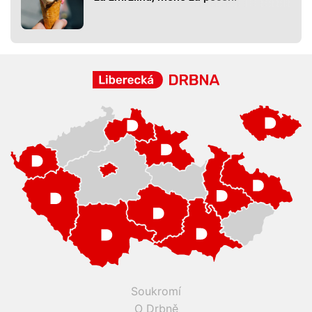
Soukromí
O Drbně