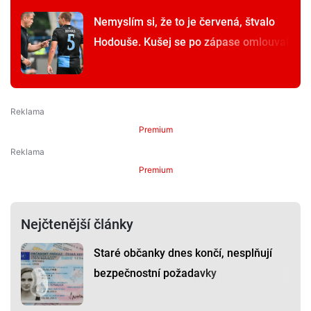
Nemyslím si, že to je červená, štvalo
Hodouše. Kušej se po zápase omlouval
Premium
Premium
Nejčtenější články
Staré občanky dnes končí, nesplňují
bezpečnostní požadavky