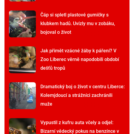
Čáp si spletl plastové gumičky s
klubkem hadů. Uvízly mu v zobáku,
bojoval o život
Jak přimět vzácné žáby k páření? V
Zoo Liberec věrně napodobili období
dešťů tropů
Dramatický boj o život v centru Liberce:
Kolemjdoucí a strážníci zachránili
muže
Vypustil z kufru auta včely a odjel:
Bizarní vědecký pokus na benzínce v