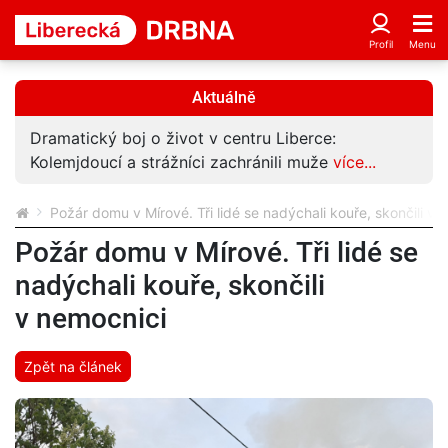
Aktuálně
Dramatický boj o život v centru Liberce:
Kolemjdoucí a strážníci zachránili muže
více...
Požár domu v Mírové. Tři lidé se nadýchali kouře, skončili v 
Požár domu v Mírové. Tři lidé se
nadýchali kouře, skončili
v nemocnici
Zpět na článek