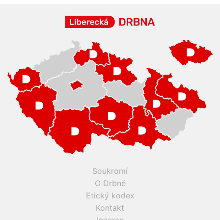
Soukromí
O Drbně
Etický kodex
Kontakt
Inzerce