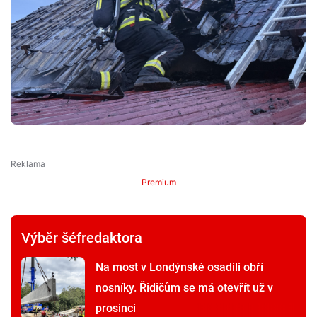
Premium
Výběr šéfredaktora
Na most v Londýnské osadili obří
nosníky. Řidičům se má otevřít už v
prosinci