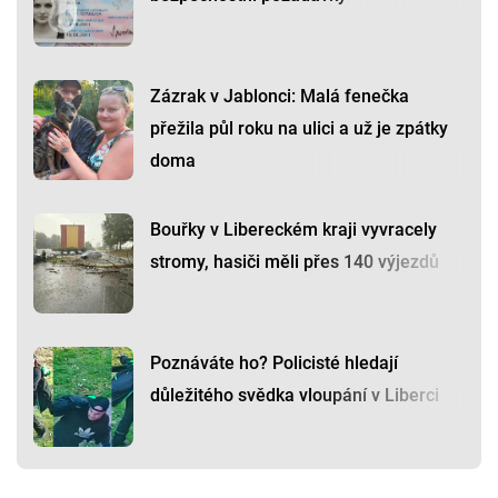
Zázrak v Jablonci: Malá fenečka
přežila půl roku na ulici a už je zpátky
doma
Bouřky v Libereckém kraji vyvracely
stromy, hasiči měli přes 140 výjezdů
Poznáváte ho? Policisté hledají
důležitého svědka vloupání v Liberci