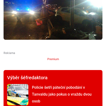
Premium
Výběr šéfredaktora
Policie šetří páteční pobodání v
Tanvaldu jako pokus o vraždu dvou
osob