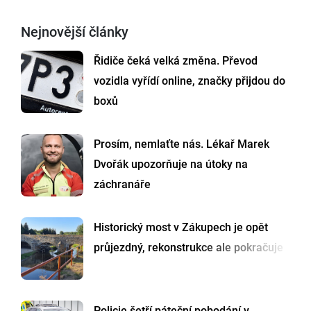
Nejnovější články
Řidiče čeká velká změna. Převod
vozidla vyřídí online, značky přijdou do
boxů
Prosím, nemlaťte nás. Lékař Marek
Dvořák upozorňuje na útoky na
záchranáře
Historický most v Zákupech je opět
průjezdný, rekonstrukce ale pokračuje
Policie šetří páteční pobodání v