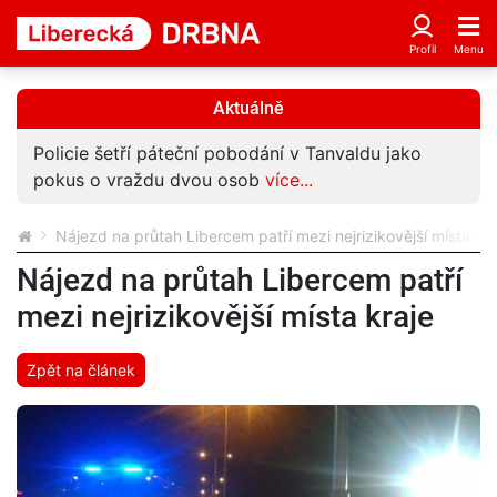
Aktuálně
Policie šetří páteční pobodání v Tanvaldu jako
pokus o vraždu dvou osob
více...
Nájezd na průtah Libercem patří mezi nejrizikovější místa kra
Nájezd na průtah Libercem patří
mezi nejrizikovější místa kraje
Zpět na článek