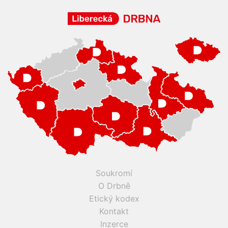
Soukromí
O Drbně
Etický kodex
Kontakt
Inzerce