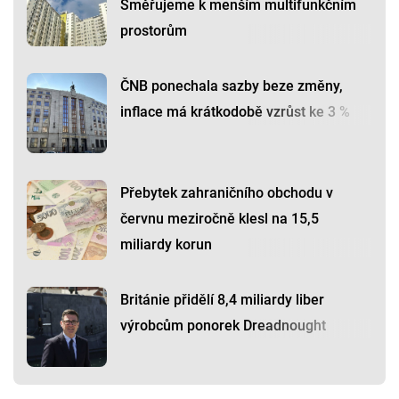
Směřujeme k menším multifunkčním
prostorům
ČNB ponechala sazby beze změny,
inflace má krátkodobě vzrůst ke 3 %
Přebytek zahraničního obchodu v
červnu meziročně klesl na 15,5
miliardy korun
Británie přidělí 8,4 miliardy liber
výrobcům ponorek Dreadnought